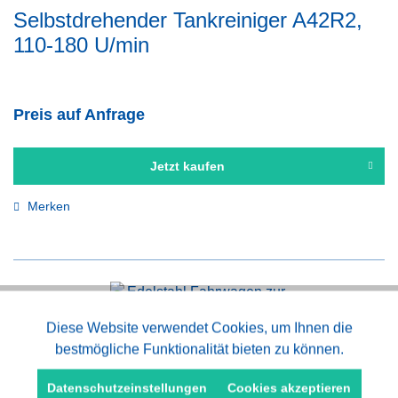
Selbstdrehender Tankreiniger A42R2,
110-180 U/min
Preis auf Anfrage
Jetzt kaufen
Merken
Aktiv
Diese Website verwendet Cookies, um Ihnen die
Funktionale
bestmögliche Funktionalität bieten zu können.
Edelstahl Fahrwagen zur Desinfektion
Aktiv
Marketing
Datenschutzeinstellungen
Cookies akzeptieren