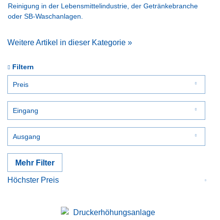
Reinigung in der Lebensmittelindustrie, der Getränkebranche
oder SB-Waschanlagen.
Weitere Artikel in dieser Kategorie »
Filtern
Preis
Eingang
von
bis
1,00 €
22220,00 €
1/4''
Ausgang
3/8''
drehbar
1/4''
Mehr Filter
Schnellkupplung ST45
Waschbürste