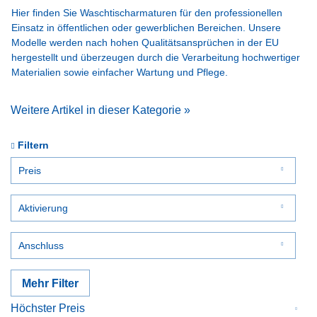
Hier finden Sie Waschtischarmaturen für den professionellen
Einsatz in öffentlichen oder gewerblichen Bereichen. Unsere
Modelle werden nach hohen Qualitätsansprüchen in der EU
hergestellt und überzeugen durch die Verarbeitung hochwertiger
Materialien sowie einfacher Wartung und Pflege.
Weitere Artikel in dieser Kategorie »
Filtern
Preis
Aktivierung
von
bis
89,76 €
1257,15 €
Bewegungssensor
Anschluss
Drücken
Piezo-Taster
Kalt- oder vorgemischtes Wasser
Mehr Filter
Kalt- und vorgemischtes Wasser
Kalt- und Warmwasser