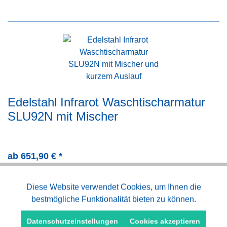
Edelstahl Infrarot Waschtischarmatur
SLU92N mit Mischer
ab 651,90 € *
Aktiv
Diese Website verwendet Cookies, um Ihnen die
Funktionale
Jetzt kaufen
bestmögliche Funktionalität bieten zu können.
Aktiv
Marketing
Merken
Datenschutzeinstellungen
Cookies akzeptieren