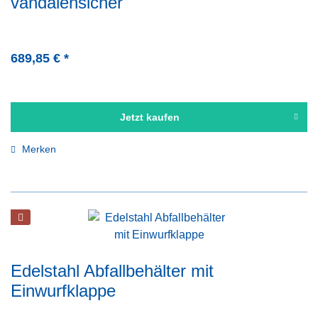
vandalensicher
75 cm
100 cm
110 cm
689,85 € *
Jetzt kaufen
Merken
Edelstahl Abfallbehälter mit
Einwurfklappe