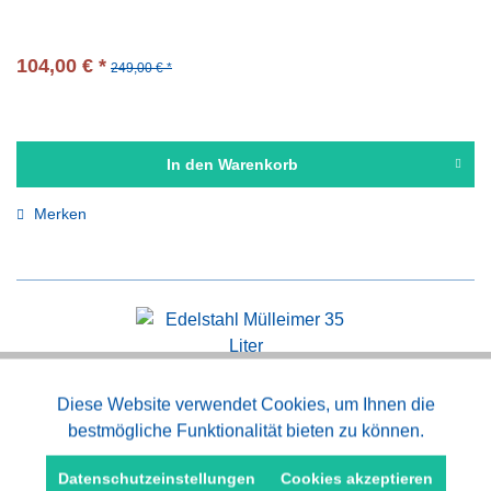
104,00 € *
249,00 € *
In den
Warenkorb
Merken
Edelstahl Mülleimer 35 oder 60 Liter
Aktiv
Diese Website verwendet Cookies, um Ihnen die
Funktionale
bestmögliche Funktionalität bieten zu können.
Aktiv
Marketing
Datenschutzeinstellungen
Cookies akzeptieren
ab 85,50 € *