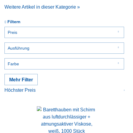
Weitere Artikel in dieser Kategorie »
Filtern
Preis
Ausführung
von
bis
1,44 €
292,80 €
mit Mundschutz
Farbe
blau
Mehr Filter
dunkelblau
gelb
grün
orange
rosa
rot
schwarz