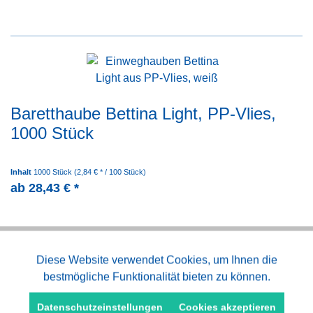
Baretthaube Bettina Light, PP-Vlies,
1000 Stück
Inhalt
1000 Stück
(2,84 € * / 100 Stück)
ab 28,43 € *
Jetzt kaufen
Aktiv
Diese Website verwendet Cookies, um Ihnen die
Funktionale
bestmögliche Funktionalität bieten zu können.
Merken
Aktiv
Marketing
Datenschutzeinstellungen
Cookies akzeptieren