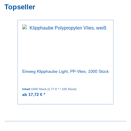
Topseller
Einweg Klipphaube Light, PP-Vlies, 1000 Stück
Ei
S
Inhalt
1000 Stück
(1,77 € * / 100 Stück)
In
ab 17,72 € *
ab