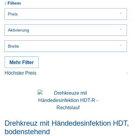
Filtern
Preis
Aktivierung
von
bis
2053,33 €
5800,00 €
Bewegungssensor
Breite
590 mm
Mehr Filter
770 mm
780 mm
890 mm
980 mm
Drehkreuz mit Händedesinfektion HDT,
bodenstehend