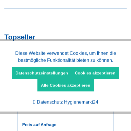
Topseller
Aktiv
Diese Website verwendet Cookies, um Ihnen die
Funktionale
bestmögliche Funktionalität bieten zu können.
Aktiv
Marketing
Datenschutzeinstellungen
Cookies akzeptieren
Alle Cookies akzeptieren
Aktiv
Tracking
Dreiarm Drehkreuz mit Händedesinfektion
Dr
Datenschutz Hygienemarkt24
W
Preis auf Anfrage
Pr