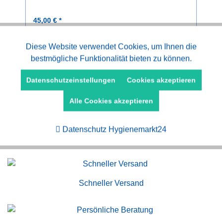
45,00 € *
Aktiv
Diese Website verwendet Cookies, um Ihnen die
Funktionale
bestmögliche Funktionalität bieten zu können.
Aktiv
Marketing
Datenschutzeinstellungen
Cookies akzeptieren
Alle Cookies akzeptieren
Aktiv
Tracking
Datenschutz Hygienemarkt24
Kauf auf Rechnung
Schneller Versand