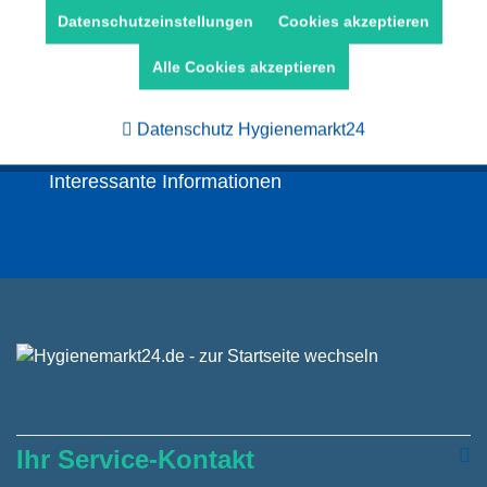
Aktiv
Marketing
Datenschutzeinstellungen
Cookies akzeptieren
Neuheiten
Alle Cookies akzeptieren
Aktiv
Tracking
attraktive Angebote
Datenschutz Hygienemarkt24
Gutscheine
Interessante Informationen
Ihr Service-Kontakt