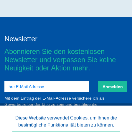
Newsletter
Abonnieren Sie den kostenlosen
Newsletter und verpassen Sie keine
Neuigkeit oder Aktion mehr.
Anmelden
Mit dem Eintrag der E-Mail-Adresse versichere ich als
Gewerbetreibender tätig zu sein und bestätige die
Datenschutzbestimmungen zur Kenntnis genommen zu haben.
Aktiv
Diese Website verwendet Cookies, um Ihnen die
Funktionale
bestmögliche Funktionalität bieten zu können.