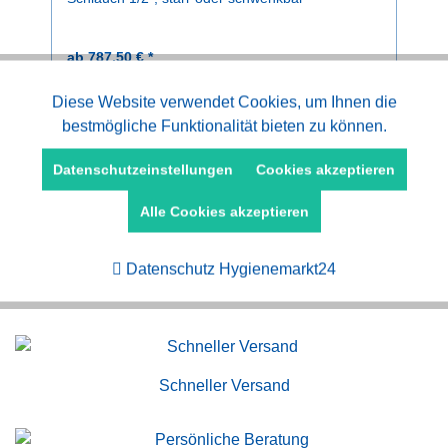
ab 787,50 € *
Aktiv
Diese Website verwendet Cookies, um Ihnen die
Funktionale
bestmögliche Funktionalität bieten zu können.
Aktiv
Marketing
Datenschutzeinstellungen
Cookies akzeptieren
Alle Cookies akzeptieren
Aktiv
Tracking
Datenschutz Hygienemarkt24
Kauf auf Rechnung
Schneller Versand