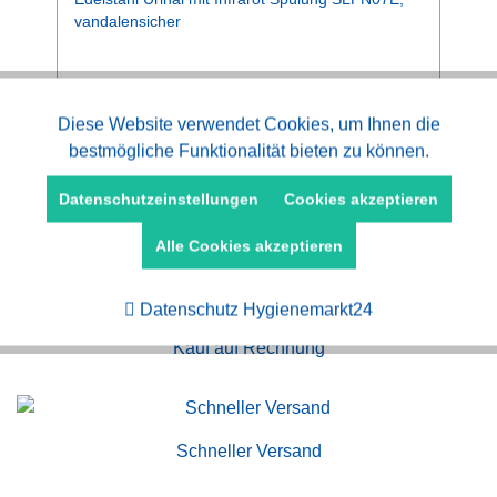
vandalensicher
ab 1.851,15 € *
Aktiv
Diese Website verwendet Cookies, um Ihnen die
Funktionale
bestmögliche Funktionalität bieten zu können.
Aktiv
Marketing
Datenschutzeinstellungen
Cookies akzeptieren
Alle Cookies akzeptieren
Aktiv
Tracking
Datenschutz Hygienemarkt24
Kauf auf Rechnung
Schneller Versand