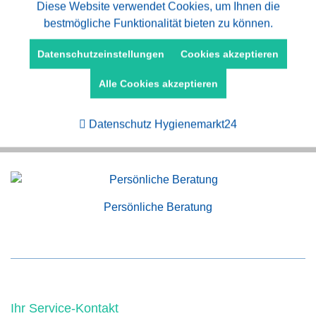
Aktiv
Diese Website verwendet Cookies, um Ihnen die
Funktionale
bestmögliche Funktionalität bieten zu können.
Aktiv
Marketing
Datenschutzeinstellungen
Cookies akzeptieren
Kauf auf Rechnung
Alle Cookies akzeptieren
Aktiv
Tracking
Datenschutz Hygienemarkt24
Schneller Versand
Persönliche Beratung
Ihr Service-Kontakt