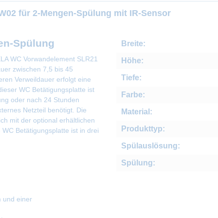
W02 für 2-Mengen-Spülung mit IR-Sensor
en-Spülung
Breite:
SANELA WC Vorwandelement SLR21
Höhe:
auer zwischen 7,5 bis 45
Tiefe:
ren Verweildauer erfolgt eine
dieser WC Betätigungsplatte ist
Farbe:
zung oder nach 24 Stunden
ternes Netzteil benötigt. Die
Material:
 mit der optional erhältlichen
Produkttyp:
WC Betätigungsplatte ist in drei
Spülauslösung:
Spülung:
m und einer