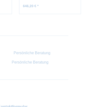
646,20 € *
ab 237,90
Persönliche Beratung
ontaktformular
.