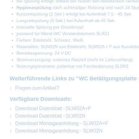
die Spülung erfolgt, sobald der Nutzer den Aktivbereich verläss
Hygienespülung
nach achtmaliger Nutzung und nach 24 Stu
Kurzzeitspülung (2 Sek.) erfolgt bei Aufenthalt 7,5 - 45 Sek.
Langzeitspülung (5 Sek.) bei Aufenthalt ab 45 Sek.
manuelle Spülung per Druckknopf
passend für Wand-WC Vorwandelement SLR21
Farben: Edelstahl, Schwarz, Weiß
Materialien: SLW02N aus Edelstahl, SLW02A + F aus Kunststo
Betriebsspannung: 24 V DC
Stromversorgung: externes Netzteil (nicht im Lieferumfang)
Nutzungsparameter justierbar mit Fernbedienung SLD03
Weiterführende Links zu "WC Betätigungsplatte
Fragen zum Artikel?
Verfügbare Downloads:
Download Datenblatt - SLW02A+F
Download Datenblatt - SLW02N
Download Montageanleitung - SLW02A+F
Download Montageanleitung - SLW02N