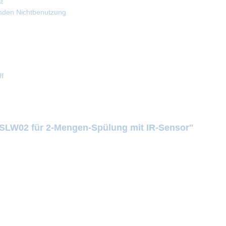
t
nden Nichtbenutzung
ff
 SLW02 für 2-Mengen-Spülung mit IR-Sensor"