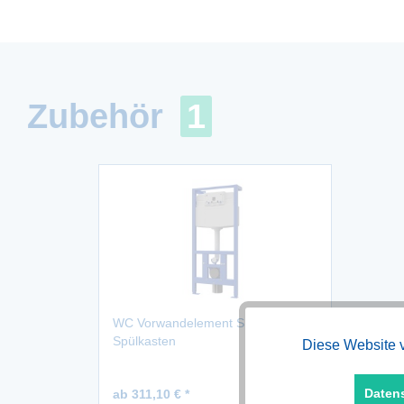
Zubehör
1
WC Vorwandelement SLR21 mit
Spülkasten
Diese Website v
Funktionale
Daten
ab 311,10 € *
Marketing