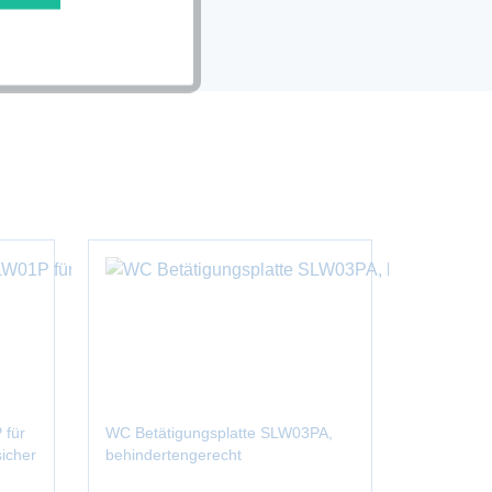
Aktiv
 für
WC Betätigungsplatte SLW03PA,
WC-Drücke
icher
behindertengerecht
Mengensp