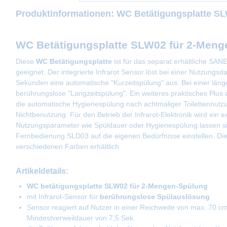
Produktinformationen: WC Betätigungsplatte SL
WC Betätigungsplatte SLW02 für 2-Meng
Diese
WC Betätigungsplatte
ist für das separat erhältliche 
geeignet. Der integrierte Infrarot Sensor löst bei einer Nutzungsd
Sekunden eine automatische "Kurzeitspülung" aus. Bei einer länge
berührungslose "Langzeitspülung". Ein weiteres praktisches Plus 
die automatische Hygienespülung nach achtmaliger Toilettennut
Nichtbenutzung. Für den Betrieb der Infrarot-Elektronik wird ein ex
Nutzungsparameter wie Spüldauer oder Hygienespülung lassen sich
Fernbedienung SLD03 auf die eigenen Bedürfnisse einstellen. Die 
verschiedenen Farben erhältlich.
Artikeldetails:
WC betätigungsplatte SLW02 für 2-Mengen-Spülung
mit Infrarot-Sensor für
berührungslose Spülauslösung
Sensor reagiert auf Nutzer in einer Reichweite von max. 70 c
Mindestverweildauer von 7,5 Sek.