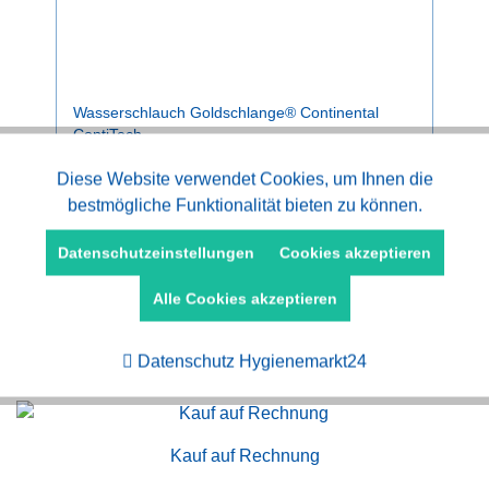
Wasserschlauch Goldschlange® Continental
ContiTech
Aktiv
Diese Website verwendet Cookies, um Ihnen die
Funktionale
ab 16,80 € *
bestmögliche Funktionalität bieten zu können.
Aktiv
Marketing
Datenschutzeinstellungen
Cookies akzeptieren
Alle Cookies akzeptieren
Aktiv
Tracking
Datenschutz Hygienemarkt24
Kauf auf Rechnung