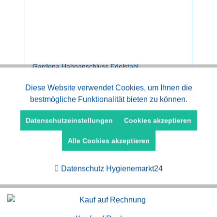
Gardena Hahnanschluss Edelstahl
Aktiv
Diese Website verwendet Cookies, um Ihnen die
Funktionale
bestmögliche Funktionalität bieten zu können.
ab 20,40 € *
Aktiv
Marketing
Datenschutzeinstellungen
Cookies akzeptieren
Alle Cookies akzeptieren
Aktiv
Tracking
Datenschutz Hygienemarkt24