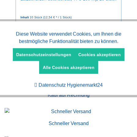
Inhalt
10 Stück
(12,54 € * / 1 Stück)
ab 125,40 € *
Aktiv
Diese Website verwendet Cookies, um Ihnen die
Funktionale
bestmögliche Funktionalität bieten zu können.
Aktiv
Marketing
Datenschutzeinstellungen
Cookies akzeptieren
Alle Cookies akzeptieren
Aktiv
Tracking
Datenschutz Hygienemarkt24
Kauf auf Rechnung
Schneller Versand