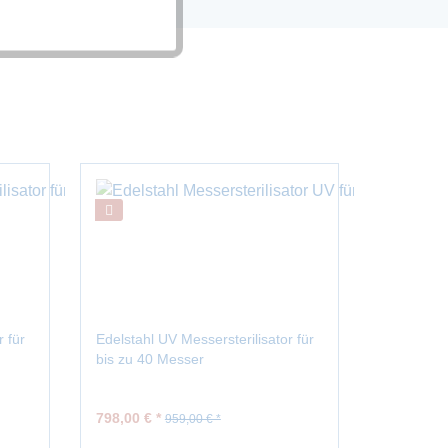
Aktiv
TIPP!
r für
Edelstahl UV Messersterilisator für
Edelstahl
bis zu 40 Messer
Messerste
ST10
798,00 € *
Preis auf
959,00 € *