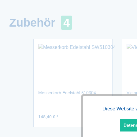
Zubehör
4
Messerkorb Edelstahl 510304
Victo
Diese Website v
Funktionale
148,40 € *
11,70
Daten
Marketing