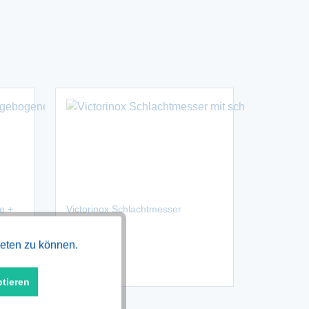
e +
Victorinox Schlachtmesser
Aktiv
ieten zu können.
ab 24,30 € *
ptieren
Aktiv