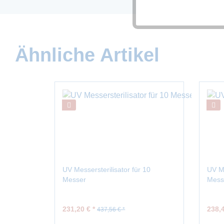
Tracking
Ähnliche Artikel
UV Messersterilisator für 10
UV Me
Messer
Mess
231,20 € *
238,4
437,56 € *