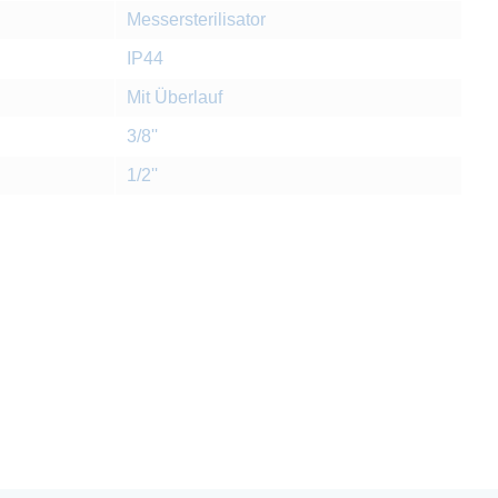
Messersterilisator
IP44
Mit Überlauf
3/8''
1/2''