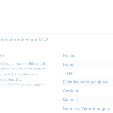
erilisationsbecken MK2
en
Breite:
und hygienischem
Edelstahl
Höhe:
andschuhe erfolgt mit heißem
Tiefe:
t wird. Dank integriertem
 gehalten. Das
Elektrischer Anschluss:
örben 510304 genutzt werden.
Gewicht:
Material:
Normen / Verordnungen: