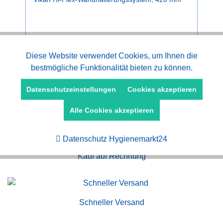
ab 18,32 € *
Aktiv
Diese Website verwendet Cookies, um Ihnen die
Funktionale
bestmögliche Funktionalität bieten zu können.
Aktiv
Marketing
Datenschutzeinstellungen
Cookies akzeptieren
Alle Cookies akzeptieren
Aktiv
Tracking
Datenschutz Hygienemarkt24
Kauf auf Rechnung
Schneller Versand