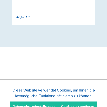
37,42 € *
Aktiv
Diese Website verwendet Cookies, um Ihnen die
Funktionale
Kauf auf Rechnung
bestmögliche Funktionalität bieten zu können.
Aktiv
Marketing
Datenschutzeinstellungen
Cookies akzeptieren