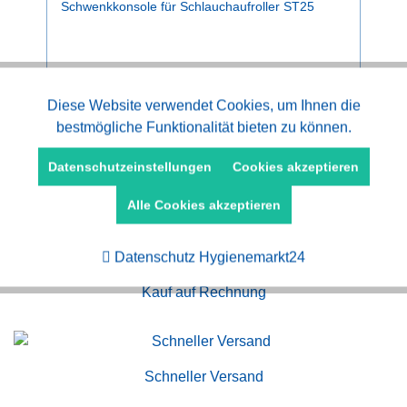
Schwenkkonsole für Schlauchaufroller ST25
ab 160,18 € *
Aktiv
Diese Website verwendet Cookies, um Ihnen die
Funktionale
bestmögliche Funktionalität bieten zu können.
Aktiv
Marketing
Datenschutzeinstellungen
Cookies akzeptieren
Alle Cookies akzeptieren
Aktiv
Tracking
Datenschutz Hygienemarkt24
Kauf auf Rechnung
Schneller Versand