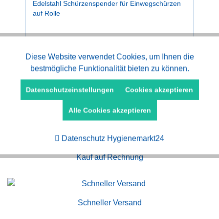
Edelstahl Schürzenspender für Einwegschürzen
auf Rolle
93,80 € *
Aktiv
Diese Website verwendet Cookies, um Ihnen die
Funktionale
bestmögliche Funktionalität bieten zu können.
Aktiv
Marketing
Datenschutzeinstellungen
Cookies akzeptieren
Alle Cookies akzeptieren
Aktiv
Tracking
Datenschutz Hygienemarkt24
Kauf auf Rechnung
Schneller Versand