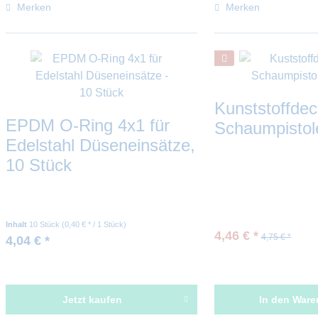
Merken
Merken
Kunststoffdec
EPDM O-Ring 4x1 für
Schaumpisto
Edelstahl Düseneinsätze,
10 Stück
Inhalt
10 Stück
(0,40 € * / 1 Stück)
4,46 € *
4,75 € *
4,04 € *
Jetzt kaufen
In den
Ware