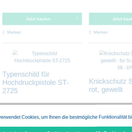
Jetzt kaufen
Jetzt kau
Merken
Merken
Typenschild für
Knickschutz 
Hochdruckpistole ST-
rot, gewellt
2725
2,70 € *
ab 2,93 € *
erwendet Cookies, um Ihnen die bestmögliche Funktionalität b