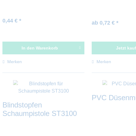
Schnellkupplung ST45
ST3100
0,44 € *
ab 0,72 € *
In den
Warenkorb
Jetzt kau
Merken
Merken
PVC Düsenmut
Blindstopfen
Schaumpistole ST3100