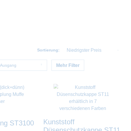
Sortierung:
Ausgang
Mehr Filter
1/2''
1/4''
3/8''
Kupplung KW-Profi
Kupplung ST3100
M22x1,5
Kunststoff
ung ST3100
Waschbürste
Düsenschutzkappe ST11