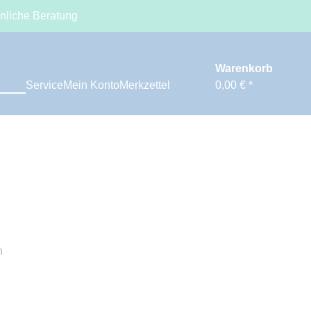
nliche Beratung
Warenkorb
Service
Mein Konto
Merkzettel
0,00 € *
h