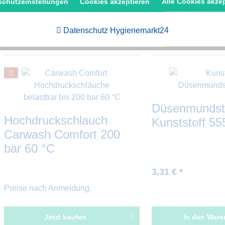
schutzeinstellungen
Cookies akzeptieren
Alle Cookies akze
In den
Warenkorb
Jetzt kau
Datenschutz Hygienemarkt24
Merken
Merken
Düsenmundst
Hochdruckschlauch
Kunststoff 55
Carwash Comfort 200
bar 60 °C
3,31 € *
Preise nach Anmeldung.
Jetzt kaufen
In den
Ware