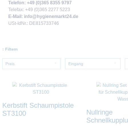
Telefon:
+49 (0)365 8355 9797
Telefax: +49 (0)365 2277 5223
E-Mail:
info@hygienemarkt24.de
USt-IdNr.: DE815733746
Filtern
Preis
Eingang
1/2''
von
bis
0,44 €
4517,00 €
1/4''
1/8''
3/4''
Kerbstift Schaumpistole
3/8''
Nullringe
ST3100
drehbar
Schnellkuppl
M22x1,5