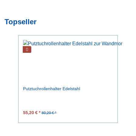
Topseller
Putztuchrollenhalter Edelstahl
Pu
55,20 € *
60
80,20 € *