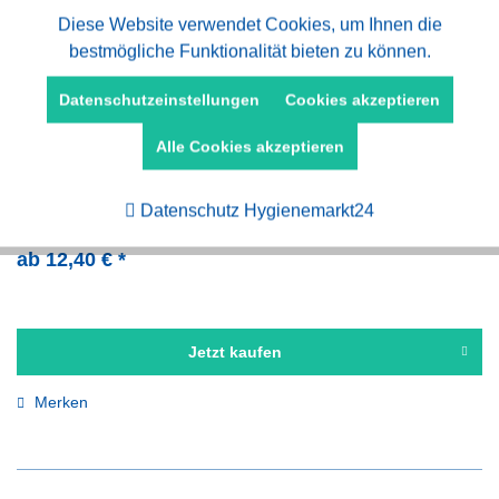
Aktiv
Diese Website verwendet Cookies, um Ihnen die
Funktionale
bestmögliche Funktionalität bieten zu können.
Aktiv
Marketing
Datenschutzeinstellungen
Cookies akzeptieren
Putztuchrollen aus Recyclingpapier, 2-
Alle Cookies akzeptieren
Aktiv
lagig, blau, 2 Rollen
Tracking
Datenschutz Hygienemarkt24
Inhalt
2 Rolle(n)
(6,20 € * / 1 Rolle(n))
ab 12,40 € *
Jetzt kaufen
Merken