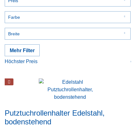
Preis
Farbe
von
bis
12,40 €
60,00 €
blau
Breite
naturweiß
22 cm
Mehr Filter
24 cm
Putztuchrollenhalter Edelstahl,
bodenstehend