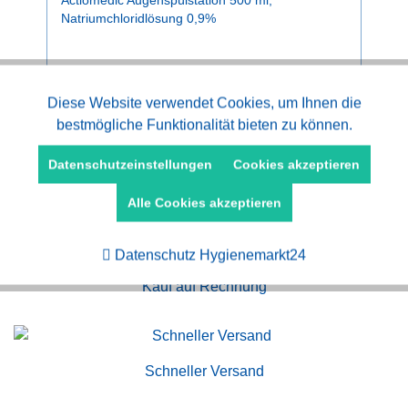
Actiomedic Augenspülstation 500 ml,
Natriumchloridlösung 0,9%
I
20,50 € *
Aktiv
Diese Website verwendet Cookies, um Ihnen die
Funktionale
bestmögliche Funktionalität bieten zu können.
Aktiv
Marketing
Datenschutzeinstellungen
Cookies akzeptieren
Alle Cookies akzeptieren
Aktiv
Tracking
Datenschutz Hygienemarkt24
Kauf auf Rechnung
Schneller Versand