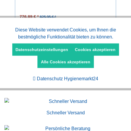
776,89 € *
825,95 € *
Aktiv
Diese Website verwendet Cookies, um Ihnen die
Funktionale
bestmögliche Funktionalität bieten zu können.
Aktiv
Marketing
Datenschutzeinstellungen
Cookies akzeptieren
Alle Cookies akzeptieren
Aktiv
Tracking
Datenschutz Hygienemarkt24
Kauf auf Rechnung
Schneller Versand