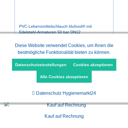
PVC-Lebensmittelschlauch blufood® mit
Edelstahl-Armaturen 50 bar DN12
Aktiv
Diese Website verwendet Cookies, um Ihnen die
Funktionale
Preise nach Anmeldung.
bestmögliche Funktionalität bieten zu können.
Aktiv
Marketing
Datenschutzeinstellungen
Cookies akzeptieren
Alle Cookies akzeptieren
Aktiv
Tracking
Datenschutz Hygienemarkt24
Kauf auf Rechnung