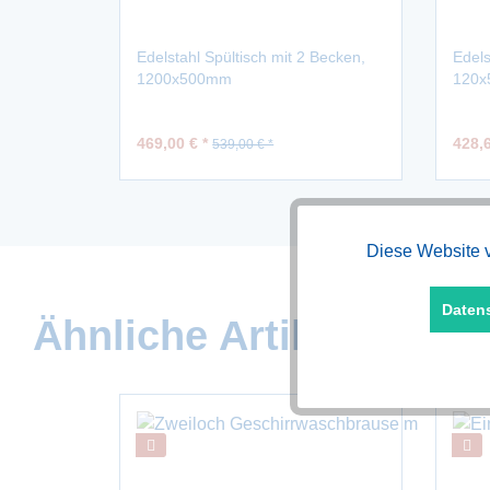
Edelstahl Spültisch mit 2 Becken,
Edel
1200x500mm
120x5
wand
469,00 € *
428,6
539,00 € *
Diese Website v
Funktionale
Daten
Marketing
Ähnliche Artikel
Tracking