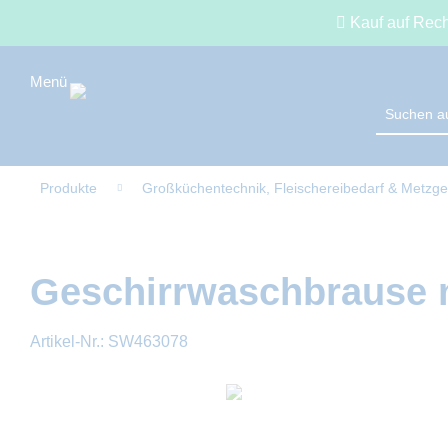
Kauf auf Rec
Produkte
Großküchentechnik, Fleischereibedarf & Metzge
Geschirrwaschbrause m
Artikel-Nr.:
SW463078