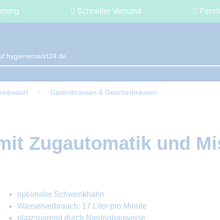
hnung
Schneller Versand
Persö
reibedarf
Gastrobrausen & Geschirrbrausen
it Zugautomatik und Mi
optionaler Schwenkhahn
Wasserverbrauch: 17 Liter pro Minute
platzsparend durch Niedrigbauweise