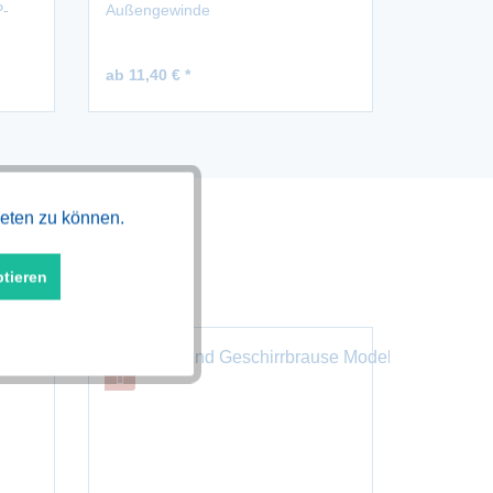
P-
Außengewinde
ab 11,40 € *
8,52 € *
1
Aktiv
ieten zu können.
ptieren
Aktiv
Aktiv