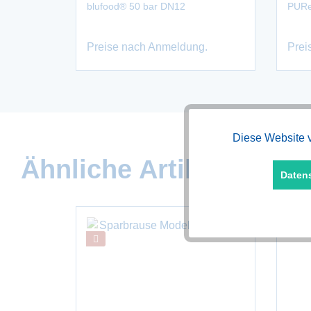
blufood® 50 bar DN12
PURe
Preise nach Anmeldung.
Prei
Diese Website v
Funktionale
Ähnliche Artikel
Daten
Marketing
Tracking