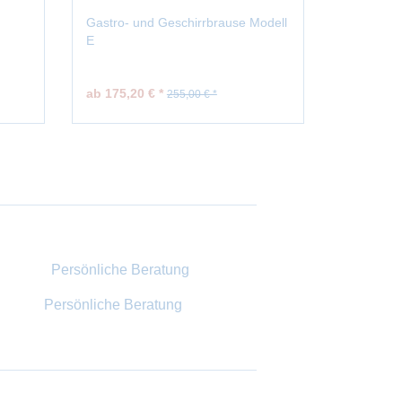
Gastro- und Geschirrbrause Modell
Wassersp
E
ab 175,20 € *
ab 115,86
255,00 € *
Persönliche Beratung