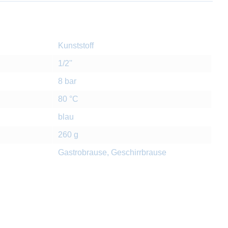
Kunststoff
1/2''
8 bar
80 °C
blau
260 g
Gastrobrause, Geschirrbrause