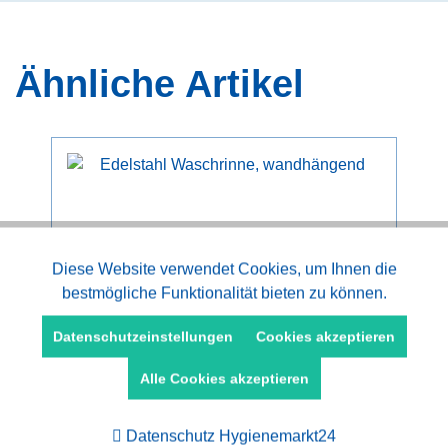
Ähnliche Artikel
Aktiv
Diese Website verwendet Cookies, um Ihnen die
Funktionale
bestmögliche Funktionalität bieten zu können.
Edelstahl Waschrinne 1000 - 2000 mm,
Aktiv
wandhängend
Marketing
Datenschutzeinstellungen
Cookies akzeptieren
Alle Cookies akzeptieren
ab 427,78 € *
Aktiv
Tracking
Datenschutz Hygienemarkt24