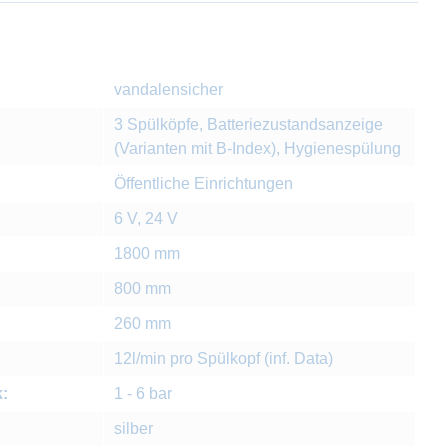
vandalensicher
3 Spülköpfe, Batteriezustandsanzeige
(Varianten mit B-Index), Hygienespülung
Öffentliche Einrichtungen
6 V, 24 V
1800 mm
800 mm
260 mm
12l/min pro Spülkopf (inf. Data)
:
1 - 6 bar
silber