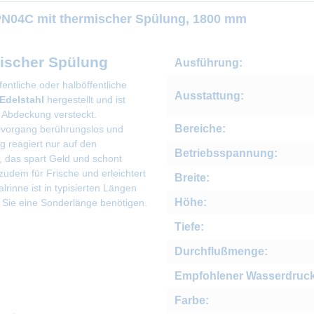
LPN04C mit thermischer Spülung, 1800 mm
mischer Spülung
Ausführung:
entliche oder halböffentliche
Ausstattung:
Edelstahl
hergestellt und ist
r Abdeckung versteckt.
Bereiche:
ülvorgang berührungslos und
g reagiert nur auf den
Betriebsspannung:
 das spart Geld und schont
zudem für Frische und erleichtert
Breite:
lrinne ist in typisierten Längen
Höhe:
s Sie eine Sonderlänge benötigen.
Tiefe:
Durchflußmenge:
Empfohlener Wasserdruck
Farbe: