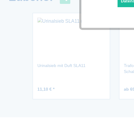
Daten
Marketing
Tracking
Urinalsieb mit Duft SLA11
Trafo
Schal
11,10 € *
ab 69