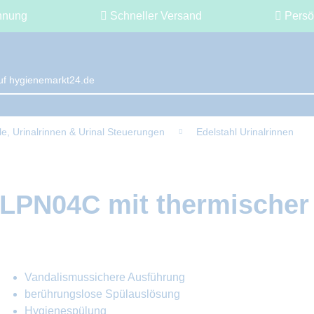
hnung
Schneller Versand
Persö
le, Urinalrinnen & Urinal Steuerungen
Edelstahl Urinalrinnen
 SLPN04C mit thermische
Vandalismussichere Ausführung
berührungslose Spülauslösung
Hygienespülung