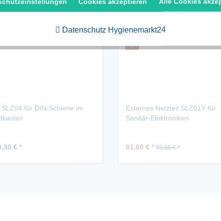
schutzeinstellungen
Cookies akzeptieren
Alle Cookies akze
Datenschutz Hygienemarkt24
 SLZ04 für DIN-Schiene im
Externes Netzteil SLZ01Y für
tkasten
Sanitär-Elektroniken
,30 € *
81,60 € *
92,50 € *