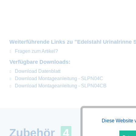
Weiterführende Links zu "Edelstahl Urinalrinn
Fragen zum Artikel?
Verfügbare Downloads:
Download Datenblatt
Download Montageanleitung - SLPN04C
Download Montageanleitung - SLPN04CB
Diese Website v
Funktionale
Zubehör
4