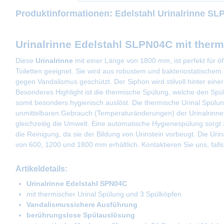
Produktinformationen: Edelstahl Urinalrinne S
Urinalrinne Edelstahl SLPN04C mit ther
Diese
Urinalrinne
mit einer Länge von 1800 mm, ist perfekt für öff
Toiletten geeignet. Sie wird aus robustem und bakteriostatischem
gegen Vandalismus geschützt. Der Siphon wird stilvoll hinter eine
Besonderes Highlight ist die thermische Spülung, welche den Sp
somit besonders hygienisch auslöst. Die thermische Urinal Spülun
unmittelbaren Gebrauch (Temperaturänderungen) der Urinalrinne,
gleichzeitig die Umwelt. Eine automatische Hygienespülung sorgt 
die Reinigung, da sie der Bildung von Urinstein vorbeugt. Die Urina
von 600, 1200 und 1800 mm erhältlich. Kontaktieren Sie uns, fall
Artikeldetails:
Urinalrinne Edelstahl SPN04C
mit thermischer Urinal Spülung und 3 Spülköpfen
Vandalismussichere Ausführung
berührungslose Spülauslösung