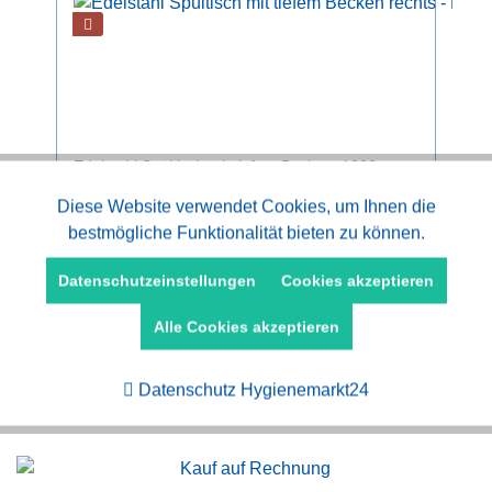
Edelstahl Spültisch mit tiefem Becken, 1000-
1400mm
Aktiv
Diese Website verwendet Cookies, um Ihnen die
Funktionale
bestmögliche Funktionalität bieten zu können.
ab 569,00 € *
648,00 € *
Aktiv
Marketing
Datenschutzeinstellungen
Cookies akzeptieren
Alle Cookies akzeptieren
Aktiv
Tracking
Datenschutz Hygienemarkt24