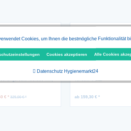
erwendet Cookies, um Ihnen die bestmögliche Funktionalität b
schutzeinstellungen
Cookies akzeptieren
Alle Cookies akze
Datenschutz Hygienemarkt24
tahl Spiegel
Edelstahl Spiegel 900x400 m
ndertengerecht 400x600 mm,
vandalensicher
alensicher
0 € *
ab 159,30 € *
325,00 € *