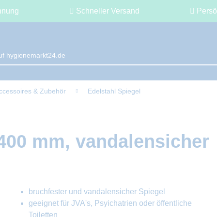
hnung
Schneller Versand
Persö
ccessoires & Zubehör
Edelstahl Spiegel
x400 mm, vandalensicher
bruchfester und vandalensicher Spiegel
geeignet für JVA's, Psyichatrien oder öffentliche
Toiletten