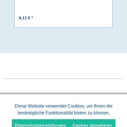
8,11 € *
Aktiv
Diese Website verwendet Cookies, um Ihnen die
Funktionale
Kauf auf Rechnung
bestmögliche Funktionalität bieten zu können.
Aktiv
Marketing
Datenschutzeinstellungen
Cookies akzeptieren