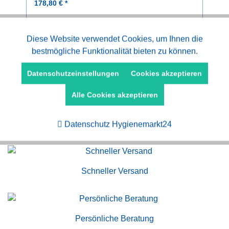
178,80 € *
Aktiv
Diese Website verwendet Cookies, um Ihnen die
Funktionale
bestmögliche Funktionalität bieten zu können.
Aktiv
Marketing
Datenschutzeinstellungen
Cookies akzeptieren
Alle Cookies akzeptieren
Aktiv
Tracking
Kauf auf Rechnung
Datenschutz Hygienemarkt24
Schneller Versand
Persönliche Beratung