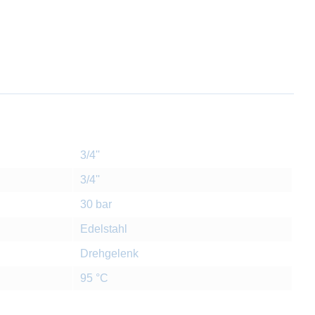
3/4''
3/4''
30 bar
Edelstahl
Drehgelenk
95 °C