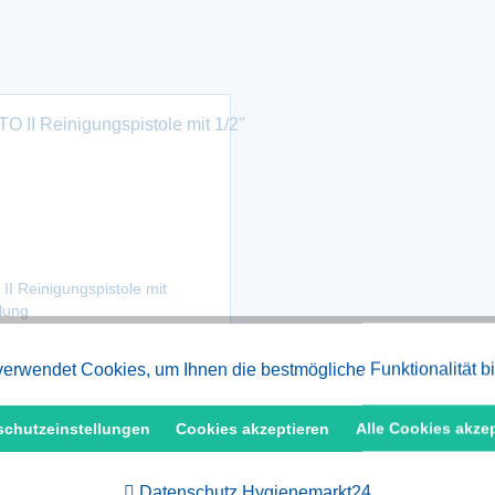
II Reinigungspistole mit
lung
erwendet Cookies, um Ihnen die bestmögliche Funktionalität b
9 € *
schutzeinstellungen
Cookies akzeptieren
Alle Cookies akze
Datenschutz Hygienemarkt24