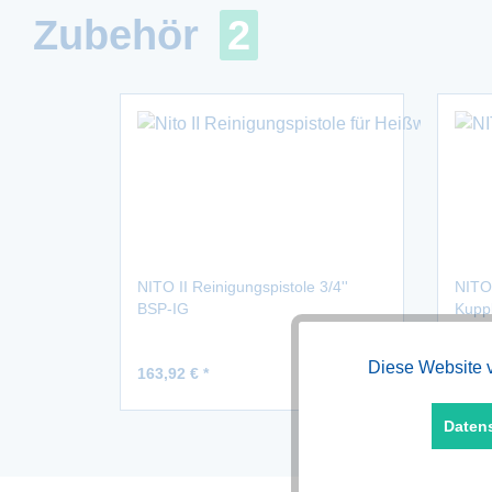
Zubehör
2
NITO II Reinigungspistole 3/4''
NITO 
BSP-IG
Kupp
Diese Website v
Funktionale
163,92 € *
196,6
Daten
Marketing