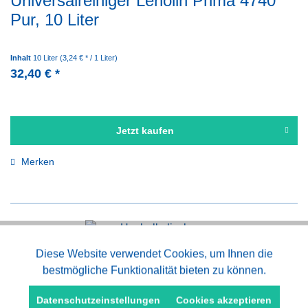
Universalreiniger Lenolin Prima 4740
Pur, 10 Liter
Inhalt
10 Liter
(3,24 € * / 1 Liter)
32,40 € *
Jetzt kaufen
Merken
Aktiv
Diese Website verwendet Cookies, um Ihnen die
Funktionale
bestmögliche Funktionalität bieten zu können.
Hochalkalischer Rauchharzentferner
Aktiv
Marketing
Datenschutzeinstellungen
Cookies akzeptieren