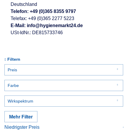
Deutschland
Telefon:
+49 (0)365 8355 9797
Telefax: +49 (0)365 2277 5223
E-Mail:
info@hygienemarkt24.de
USt-IdNr.: DE815733746
Filtern
Preis
Farbe
von
bis
2,38 €
163,50 €
klar
Wirkspektrum
weiß
bakterizid
Mehr Filter
begrenzt viruzid
begrenzt viruzid PLUS