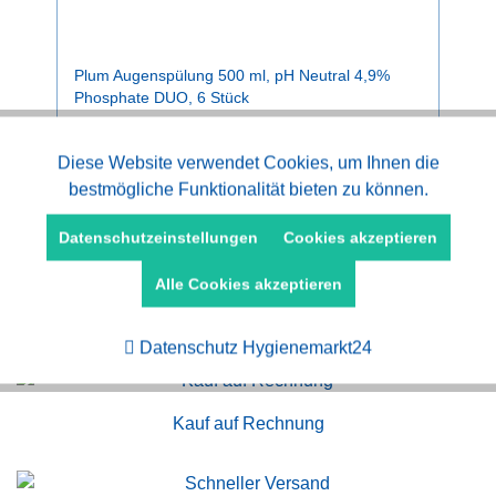
Plum Augenspülung 500 ml, pH Neutral 4,9%
Phosphate DUO, 6 Stück
Inhalt
6 Stück
(24,17 € * / 1 Stück)
Aktiv
Diese Website verwendet Cookies, um Ihnen die
Funktionale
145,00 € *
bestmögliche Funktionalität bieten zu können.
Aktiv
Marketing
Datenschutzeinstellungen
Cookies akzeptieren
Alle Cookies akzeptieren
Aktiv
Tracking
Datenschutz Hygienemarkt24
Kauf auf Rechnung